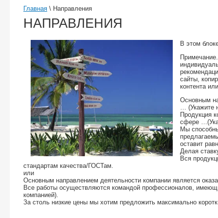
Главная
\
Направления
НАПРАВЛЕНИЯ
В этом блок
Примечание.
индивидуаль
рекомендаци
сайты, копи
контента или
Основным на
… (Укажите 
Продукция к
сфере …(Ука
Мы способны
предлагаемы
оставит рав
Делая ставк
Вся продукц
стандартам качества/ГОСТам.
или
Основным направлением деятельности компании является оказа
Все работы осуществляются командой профессионалов, имеющи
компанией).
За столь низкие цены мы хотим предложить максимально коротки